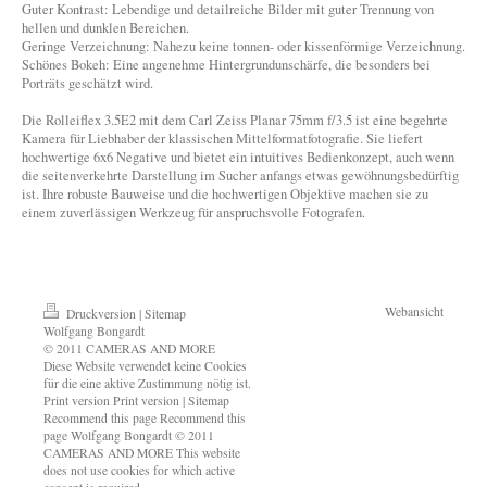
Guter Kontrast: Lebendige und detailreiche Bilder mit guter Trennung von
hellen und dunklen Bereichen.
Geringe Verzeichnung: Nahezu keine tonnen- oder kissenförmige Verzeichnung.
Schönes Bokeh: Eine angenehme Hintergrundunschärfe, die besonders bei
Porträts geschätzt wird.
Die Rolleiflex 3.5E2 mit dem Carl Zeiss Planar 75mm f/3.5 ist eine begehrte
Kamera für Liebhaber der klassischen Mittelformatfotografie. Sie liefert
hochwertige 6x6 Negative und bietet ein intuitives Bedienkonzept, auch wenn
die seitenverkehrte Darstellung im Sucher anfangs etwas gewöhnungsbedürftig
ist. Ihre robuste Bauweise und die hochwertigen Objektive machen sie zu
einem zuverlässigen Werkzeug für anspruchsvolle Fotografen.
Webansicht
Druckversion
|
Sitemap
Wolfgang Bongardt
© 2011 CAMERAS AND MORE
Diese Website verwendet keine Cookies
für die eine aktive Zustimmung nötig ist.
Print version Print version | Sitemap
Recommend this page Recommend this
page Wolfgang Bongardt © 2011
CAMERAS AND MORE This website
does not use cookies for which active