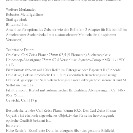
Weitere Merkmale:
Robustes Metallgehäuse
Stativgewinde
Blitzanschluss
Anschluss für optionales Zubehör wie den Rolleikin 2 Adapter für Kleinbildfilm
Abnehmbarer Sucherdeckel mit austauschbarer Mattscheibe (in späteren
Versionen)
Technische Daten:
Objektiv: Carl Zeiss Planar 75mm f/3,5 (5 Elemente) Sucherobjektiv:
Heidoscop-Anastigmat 75mm f/2,8 Verschluss: Synchro-Compur MX, 1 - 1/500
s + B
Filmformat: 6x6 cm auf 120er Rollfilm Filtergewinde: Bajonett II (für beide
Objektive) Fokussierbereich: Ca. 1 m bis unendlich Belichtungsmessung:
Optional, gekuppelter Selen-Belichtungsmesser Blitzsynchronisation: X und M
Selbstauslöser: Ja
Filmtransport: Kurbel mit automatischer Bildzählung Abmessungen: Ca. 146 x
96 x 75 mm
Gewicht: Ca. 1117 g
Besonderheiten des Carl Zeiss Planar 75mm f/3.5: Das Carl Zeiss Planar
Objektiv ist ein hoch angesehenes Objektiv, das für seine hervorragende
optische Qualität bekannt ist.
Es bietet:
Hohe Schärfe: Exzellente Detailwiedergabe über das gesamte Bildfeld.