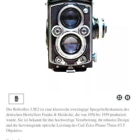
Die Rolleiflex 3.5E2 ist eine klassische zweiäugige Spiegelreflexkamera des
deutschen Herstellers Franke & Heidecke, die von 1956 bis 1959 produziert
wurde. Sie ist bekannt für ihre hochwertige Verarbeitung, ihr robustes Design
und die hervorragende optische Leistung des Carl Zeiss Planar 75mm f/3.5
Objektivs.