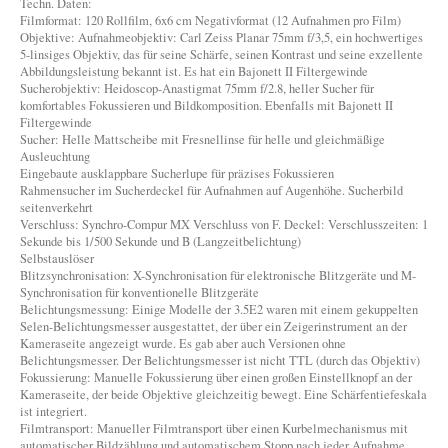
Techn. Daten:
Filmformat: 120 Rollfilm, 6x6 cm Negativformat (12 Aufnahmen pro Film)
Objektive: Aufnahmeobjektiv: Carl Zeiss Planar 75mm f/3,5, ein hochwertiges
5-linsiges Objektiv, das für seine Schärfe, seinen Kontrast und seine exzellente
Abbildungsleistung bekannt ist. Es hat ein Bajonett II Filtergewinde
Sucherobjektiv: Heidoscop-Anastigmat 75mm f/2.8, heller Sucher für
komfortables Fokussieren und Bildkomposition. Ebenfalls mit Bajonett II
Filtergewinde
Sucher: Helle Mattscheibe mit Fresnellinse für helle und gleichmäßige
Ausleuchtung
Eingebaute ausklappbare Sucherlupe für präzises Fokussieren
Rahmensucher im Sucherdeckel für Aufnahmen auf Augenhöhe. Sucherbild
seitenverkehrt
Verschluss: Synchro-Compur MX Verschluss von F. Deckel: Verschlusszeiten: 1
Sekunde bis 1/500 Sekunde und B (Langzeitbelichtung)
Selbstauslöser
Blitzsynchronisation: X-Synchronisation für elektronische Blitzgeräte und M-
Synchronisation für konventionelle Blitzgeräte
Belichtungsmessung: Einige Modelle der 3.5E2 waren mit einem gekuppelten
Selen-Belichtungsmesser ausgestattet, der über ein Zeigerinstrument an der
Kameraseite angezeigt wurde. Es gab aber auch Versionen ohne
Belichtungsmesser. Der Belichtungsmesser ist nicht TTL (durch das Objektiv)
Fokussierung: Manuelle Fokussierung über einen großen Einstellknopf an der
Kameraseite, der beide Objektive gleichzeitig bewegt. Eine Schärfentiefeskala
ist integriert.
Filmtransport: Manueller Filmtransport über einen Kurbelmechanismus mit
automatischer Bildzählung und automatischem Stopp nach jeder Aufnahme.