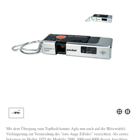
Mit dem Übergang zum Topflash konnte Agfa nun auch auf die Blitzwürfel-
Verlängerung zur Vermeidung des "rote-Auge-Effekts" verzichten. Als erstes
bekamen im Herbst 1975 die Modelle 2000, 3000 und 4000 diesen Anschluss,