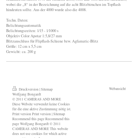
wobei die „8“ in der Bezeichnung auf die acht Blitzbirnchen im Topflash
hindeuten sollte. Aus der 4000 wurde also die 4008.
Techn. Daten:
Belichtungsautomatik
Belichtungszeiten: 1⁄15 - 1⁄1000 s
Objektiv Color Apotar 1:5,8/27 mm
Blitzanschluss für Flipflash-Schiene bzw. Agfamatic-Blitz
Größe: 12 cm x 5,5 cm
Gewicht: ca. 200 g
Webansicht
Druckversion
|
Sitemap
Wolfgang Bongardt
© 2011 CAMERAS AND MORE
Diese Website verwendet keine Cookies
für die eine aktive Zustimmung nötig ist.
Print version Print version | Sitemap
Recommend this page Recommend this
page Wolfgang Bongardt © 2011
CAMERAS AND MORE This website
does not use cookies for which active