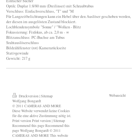
Einfacher Sucher
Optik: Duplar 1:8/80 mm (Dreilinser) mit Schraubtubus
Verschluss: Einfachverschluss, "T" und "M
Für Langzeitbelichtungen kann ein Hebel über den Auslöser geschoben werden,
der diesen im ausgelösten Zustand blockiert.
Lochblendensymbole "Sonne" / "Wolken - Blitz
Fokussierung: Fixfokus, ab ca. 2,0 m - ∞
Blitzanschluss: PC-Buchse am Tubus
Srahtauslöserschluss
Bildzählfenster (rot) Kamerarückseite
Stativgewinde
Gewicht: 217 g
Webansicht
Druckversion
|
Sitemap
Wolfgang Bongardt
© 2011 CAMERAS AND MORE
Diese Website verwendet keine Cookies
für die eine aktive Zustimmung nötig ist.
Print version Print version | Sitemap
Recommend this page Recommend this
page Wolfgang Bongardt © 2011
CAMERAS AND MORE This website