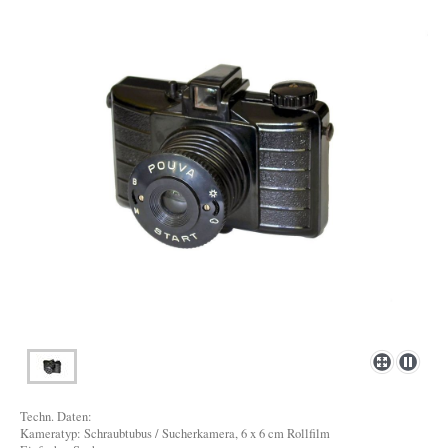
Techn. Daten:
Kameratyp: Schraubtubus / Sucherkamera, 6 x 6 cm Rollfilm