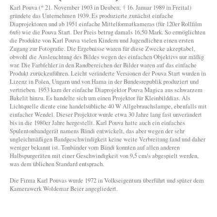
Karl Pouva (* 21. November 1903 in Deuben; † 16. Januar 1989 in Freital)
gründete das Unternehmen 1939. Es produzierte zunächst einfache
Diaprojektoren und ab 1951 einfache Mittelformatkameras (für 120er Rollfilm
6x6) wie die Pouva Start. Der Preis betrug damals 16,50 Mark. So ermöglichten
die Produkte von Karl Pouva vielen Kindern und Jugendlichen einen ersten
Zugang zur Fotografie. Die Ergebnisse waren für diese Zwecke akzeptabel,
obwohl die Ausleuchtung des Bildes wegen des einfachen Objektivs nur mäßig
war. Die Farbfehler in den Randbereichen der Bilder waren auf das einfache
Produkt zurückzuführen. Leicht veränderte Versionen der Pouva Start wurden in
Lizenz in Polen, Ungarn und von Hama in der Bundesrepublik produziert und
vertrieben. 1953 kam der einfache Diaprojektor Pouva Magica aus schwarzem
Bakelit hinzu. Es handelte sich um einen Projektor für Kleinbilddias. Als
Lichtquelle diente eine handelsübliche 40 W Allgebrauchslampe, ebenfalls mit
einfacher Wendel. Dieser Projektor wurde etwa 30 Jahre lang fast unverändert
bis in die 1980er Jahre hergestellt. Karl Pouva hatte auch ein einfaches
Spulentonbandgerät namens Bändi entwickelt, das aber wegen der sehr
ungleichmäßigen Bandgeschwindigkeit keine weite Verbreitung fand und daher
weniger bekannt ist. Tonbänder vom Bändi konnten auf allen anderen
Halbspurgeräten mit einer Geschwindigkeit von 9,5 cm/s abgespielt werden,
was dem üblichen Standard entsprach.
Die Firma Karl Pouvas wurde 1972 in Volkseigentum überführt und später dem
Kamerawerk Woldemar Beier angegliedert.