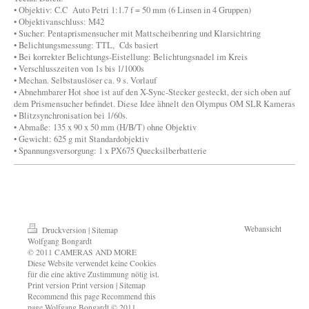
• Objektiv: C.C Auto Petri 1:1.7 f = 50 mm (6 Linsen in 4 Gruppen)
• Objektivanschluss: M42
• Sucher: Pentaprismensucher mit Mattscheibenring und Klarsichtring
• Belichtungsmessung: TTL, Cds basiert
• Bei korrekter Belichtungs-Eistellung: Belichtungsnadel im Kreis
• Verschlusszeiten von 1s bis 1/1000s
• Mechan. Selbstauslöser ca. 9 s. Vorlauf
• Abnehmbarer Hot shoe ist auf den X-Sync-Stecker gesteckt, der sich oben auf
dem Prismensucher befindet. Diese Idee ähnelt den Olympus OM SLR Kameras
• Blitzsynchronisation bei 1/60s.
• Abmaße: 135 x 90 x 50 mm (H/B/T) ohne Objektiv
• Gewicht: 625 g mit Standardobjektiv
• Spannungsversorgung: 1 x PX675 Quecksilberbatterie
Webansicht
Druckversion
|
Sitemap
Wolfgang Bongardt
© 2011 CAMERAS AND MORE
Diese Website verwendet keine Cookies
für die eine aktive Zustimmung nötig ist.
Print version Print version | Sitemap
Recommend this page Recommend this
page Wolfgang Bongardt © 2011