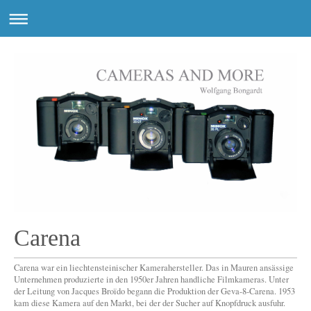
Carena
Carena war ein liechtensteinischer Kamerahersteller. Das in Mauren ansässige
Unternehmen produzierte in den 1950er Jahren handliche Filmkameras. Unter
der Leitung von Jacques Broïdo begann die Produktion der Geva-8-Carena. 1953
kam diese Kamera auf den Markt, bei der der Sucher auf Knopfdruck ausfuhr.