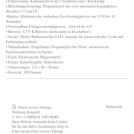
• Fokussierung: Kontinuierlich mit 5 Symbolen und 1 Klickstopp
• Belichtungssteuerung: Programmiert mit zwei automatisch geänderten
Blenden f 3.5 und f 8
•Shutter: Elektronische, stufenlose Geschwindigkeiten von 1/330 bis 10
Sekunden.
• Verwendbare Filmgeschwindigkeiten : ASA 64 bis 125
• Batterie: 4,5 V K-Batterie (nicht mehr zu beschaffen!)
• Sucher: Heller Rahmensucher, LED- Anzeige für unzureichendes Licht und
Entfernungssymbole
• Nahaufnahme: Eingebautes Diagonalglas bei 50cm; automatische
Parallaxenkorrektur im Sucher
• Flash: Elektronisch; Magierwürfel
• Extras: Kabelfreigabe; Stativbuchse
• Abmessungen: 132 × 58 × 26 mm
• Gewicht: 190 Gramm
Webansicht
Druckversion
|
Sitemap
Wolfgang Bongardt
© 2011 CAMERAS AND MORE
Diese Website verwendet keine Cookies
für die eine aktive Zustimmung nötig ist.
Print version Print version | Sitemap