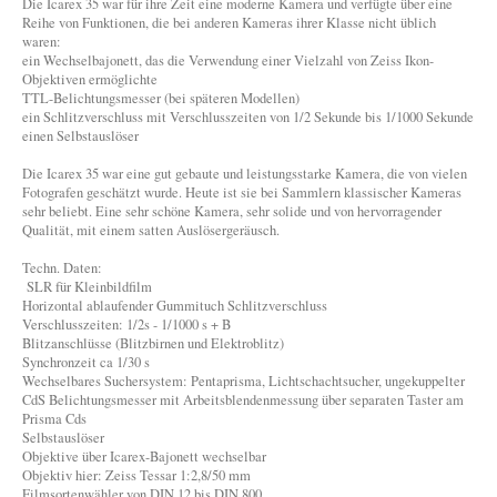
Die Icarex 35 war für ihre Zeit eine moderne Kamera und verfügte über eine
Reihe von Funktionen, die bei anderen Kameras ihrer Klasse nicht üblich
waren:
ein Wechselbajonett, das die Verwendung einer Vielzahl von Zeiss Ikon-
Objektiven ermöglichte
TTL-Belichtungsmesser (bei späteren Modellen)
ein Schlitzverschluss mit Verschlusszeiten von 1/2 Sekunde bis 1/1000 Sekunde
einen Selbstauslöser
Die Icarex 35 war eine gut gebaute und leistungsstarke Kamera, die von vielen
Fotografen geschätzt wurde. Heute ist sie bei Sammlern klassischer Kameras
sehr beliebt. Eine sehr schöne Kamera, sehr solide und von hervorragender
Qualität, mit einem satten Auslösergeräusch.
Techn. Daten:
SLR für Kleinbildfilm
Horizontal ablaufender Gummituch Schlitzverschluss
Verschlusszeiten: 1/2s - 1/1000 s + B
Blitzanschlüsse (Blitzbirnen und Elektroblitz)
Synchronzeit ca 1/30 s
Wechselbares Suchersystem: Pentaprisma, Lichtschachtsucher, ungekuppelter
CdS Belichtungsmesser mit Arbeitsblendenmessung über separaten Taster am
Prisma Cds
Selbstauslöser
Objektive über Icarex-Bajonett wechselbar
Objektiv hier: Zeiss Tessar 1:2,8/50 mm
Filmsortenwähler von DIN 12 bis DIN 800