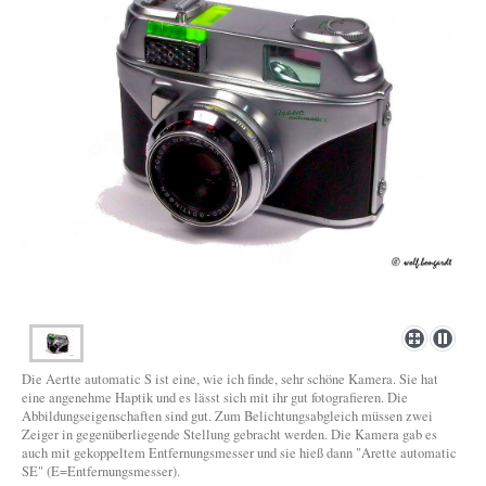
Die Aertte automatic S ist eine, wie ich finde, sehr schöne Kamera. Sie hat
eine angenehme Haptik und es lässt sich mit ihr gut fotografieren. Die
Abbildungseigenschaften sind gut. Zum Belichtungsabgleich müssen zwei
Zeiger in gegenüberliegende Stellung gebracht werden. Die Kamera gab es
auch mit gekoppeltem Entfernungsmesser und sie hieß dann "Arette automatic
SE" (E=Entfernungsmesser).