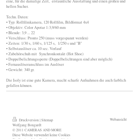
eine, für die damalige Zeit, erstaunliche Ausstattung und einen großen und
hellen Sucher.
Techn. Daten:
• Typ: Rollfilmkamera, 120 Rollfilm, Bildformat 4x4
• Objektiv: Color Apotar 1:3,9/60 mm
• Blende: 3,9 ... 22
• Verschluss: Pronto 250 (muss vorgespannt werden)
• Zeiten: 1/30 s, 1/60 s, 1/125 s, 1/250 s und "B"
• Selbstauslöser ca. 10 sec. Vorlauf
• Zubehörschuh mit Synchronkontakt (Hot Shoe)
• Doppelbelichtungssperre (Doppelbelichtungen sind aber möglich)
• Fernauslöseranschluss im Auslöser
• Gewicht: 340 gr.
Die Isoly ist eine gute Kamera, macht scharfe Aufnahmen die auch farblich
gefallen können.
Webansicht
Druckversion
|
Sitemap
Wolfgang Bongardt
© 2011 CAMERAS AND MORE
Diese Website verwendet keine Cookies