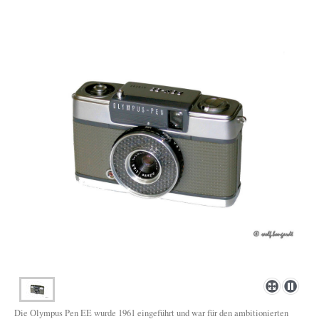
Die Olympus Pen EE wurde 1961 eingeführt und war für den ambitionierten