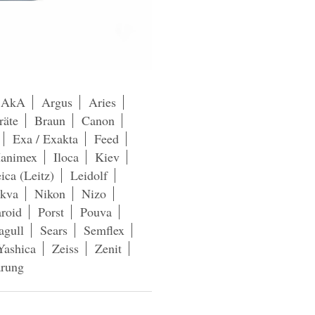
AkA
Argus
Aries
räte
Braun
Canon
Exa / Exakta
Feed
animex
Iloca
Kiev
ica (Leitz)
Leidolf
kva
Nikon
Nizo
aroid
Porst
Pouva
agull
Sears
Semflex
Yashica
Zeiss
Zenit
ärung