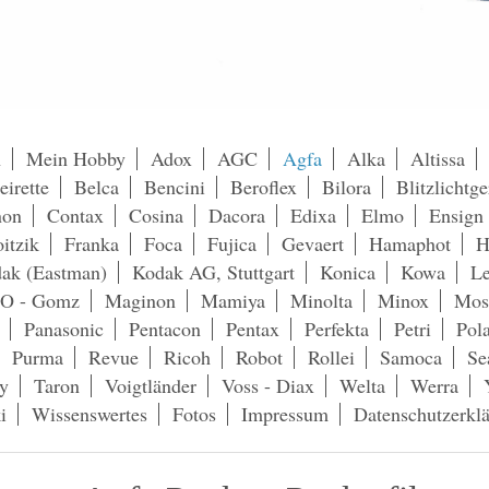
h
Mein Hobby
Adox
AGC
Agfa
Alka
Altissa
eirette
Belca
Bencini
Beroflex
Bilora
Blitzlichtge
non
Contax
Cosina
Dacora
Edixa
Elmo
Ensign
itzik
Franka
Foca
Fujica
Gevaert
Hamaphot
H
ak (Eastman)
Kodak AG, Stuttgart
Konica
Kowa
Le
O - Gomz
Maginon
Mamiya
Minolta
Minox
Mos
Panasonic
Pentacon
Pentax
Perfekta
Petri
Pol
Purma
Revue
Ricoh
Robot
Rollei
Samoca
Se
y
Taron
Voigtländer
Voss - Diax
Welta
Werra
i
Wissenswertes
Fotos
Impressum
Datenschutzerkl