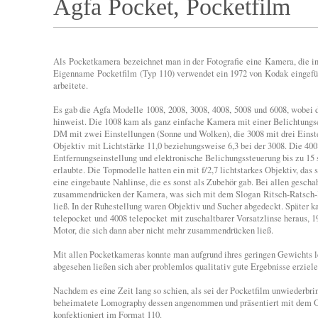
Agfa Pocket, Pocketfilm
Als Pocketkamera bezeichnet man in der Fotografie eine Kamera, die in
Eigenname Pocketfilm (Typ 110) verwendet ein 1972 von Kodak eingefüh
arbeitete.
Es gab die Agfa Modelle 1008, 2008, 3008, 4008, 5008 und 6008, wobei d
hinweist. Die 1008 kam als ganz einfache Kamera mit einer Belichtungsei
DM mit zwei Einstellungen (Sonne und Wolken), die 3008 mit drei Einste
Objektiv mit Lichtstärke 11,0 beziehungsweise 6,3 bei der 3008. Die 400
Entfernungseinstellung und elektronische Belichungssteuerung bis zu 15
erlaubte. Die Topmodelle hatten ein mit f/2,7 lichtstarkes Objektiv, das 
eine eingebaute Nahlinse, die es sonst als Zubehör gab. Bei allen gescha
zusammendrücken der Kamera, was sich mit dem Slogan Ritsch-Ratsch
ließ. In der Ruhestellung waren Objektiv und Sucher abgedeckt. Später 
telepocket und 4008 telepocket mit zuschaltbarer Vorsatzlinse heraus, 
Motor, die sich dann aber nicht mehr zusammendrücken ließ.
Mit allen Pocketkameras konnte man aufgrund ihres geringen Gewichts l
abgesehen ließen sich aber problemlos qualitativ gute Ergebnisse erziele
Nachdem es eine Zeit lang so schien, als sei der Pocketfilm unwiederbrin
beheimatete Lomography dessen angenommen und präsentiert mit dem O
konfektioniert im Format 110.