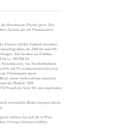
 die Hosentasche (Pocket) passt. Den
rtes System, das mit Filmkassetten
ie 8 bereits auf den Topflash-Anschluss
nstellung daher, die 2008 für rund 100
llungen. Alle besaßen ein Fixfokus-
8 für ca. 180 DM bot
 s Verschlusszeit, was Nachtaufnahmen
sich bis auf 50 cm fokussieren ließ sowie
h der Filmtransport durch
-Klick enorm werbewirksam einsetzen
kamen die Modelle 2008
1978/79 noch die Serie 901 mit eingebauten
eicht verwackelte Bilder erzeugen, davon
n.
glich verloren, hat sich die in Wien
rca 110 einen Schwarzweißfilm,