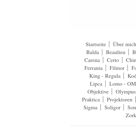
Startseite
Über mic
Balda
Beaulieu
B
Carena
Certo
Chi
Ferrania
Filmor
Fo
King - Regula
Kod
Lipca
Lomo - OM
Objektive
Olympus
Praktica
Projektoren
Sigma
Soligor
Son
Zork