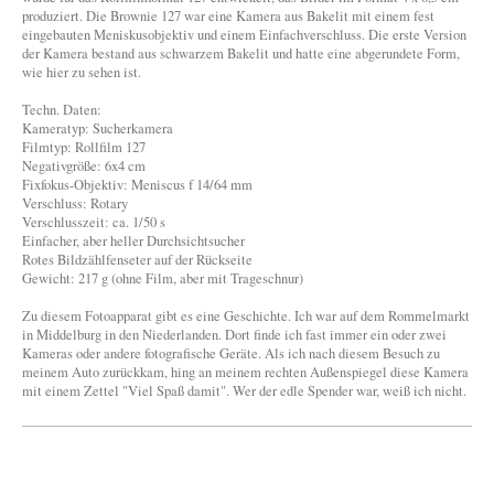
produziert. Die Brownie 127 war eine Kamera aus Bakelit mit einem fest
eingebauten Meniskusobjektiv und einem Einfachverschluss. Die erste Version
der Kamera bestand aus schwarzem Bakelit und hatte eine abgerundete Form,
wie hier zu sehen ist.
Techn. Daten:
Kameratyp: Sucherkamera
Filmtyp: Rollfilm 127
Negativgröße: 6x4 cm
Fixfokus-Objektiv: Meniscus f 14/64 mm
Verschluss: Rotary
Verschlusszeit: ca. 1/50 s
Einfacher, aber heller Durchsichtsucher
Rotes Bildzählfenseter auf der Rückseite
Gewicht: 217 g (ohne Film, aber mit Trageschnur)
Zu diesem Fotoapparat gibt es eine Geschichte. Ich war auf dem Rommelmarkt
in Middelburg in den Niederlanden. Dort finde ich fast immer ein oder zwei
Kameras oder andere fotografische Geräte. Als ich nach diesem Besuch zu
meinem Auto zurückkam, hing an meinem rechten Außenspiegel diese Kamera
mit einem Zettel "Viel Spaß damit". Wer der edle Spender war, weiß ich nicht.