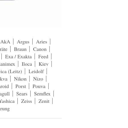
AkA
Argus
Aries
räte
Braun
Canon
Exa / Exakta
Feed
animex
Iloca
Kiev
ica (Leitz)
Leidolf
kva
Nikon
Nizo
aroid
Porst
Pouva
agull
Sears
Semflex
Yashica
Zeiss
Zenit
ärung