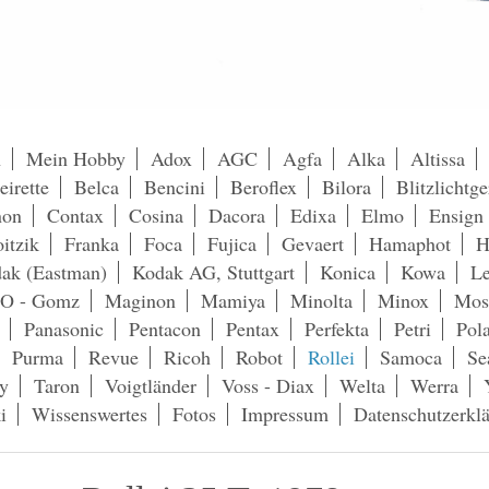
h
Mein Hobby
Adox
AGC
Agfa
Alka
Altissa
eirette
Belca
Bencini
Beroflex
Bilora
Blitzlichtge
non
Contax
Cosina
Dacora
Edixa
Elmo
Ensign
itzik
Franka
Foca
Fujica
Gevaert
Hamaphot
H
ak (Eastman)
Kodak AG, Stuttgart
Konica
Kowa
Le
O - Gomz
Maginon
Mamiya
Minolta
Minox
Mos
Panasonic
Pentacon
Pentax
Perfekta
Petri
Pol
Purma
Revue
Ricoh
Robot
Rollei
Samoca
Se
y
Taron
Voigtländer
Voss - Diax
Welta
Werra
i
Wissenswertes
Fotos
Impressum
Datenschutzerkl