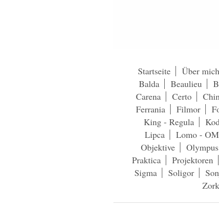
Startseite
Über mic
Balda
Beaulieu
B
Carena
Certo
Chi
Ferrania
Filmor
Fo
King - Regula
Kod
Lipca
Lomo - OM
Objektive
Olympus
Praktica
Projektoren
Sigma
Soligor
Son
Zork