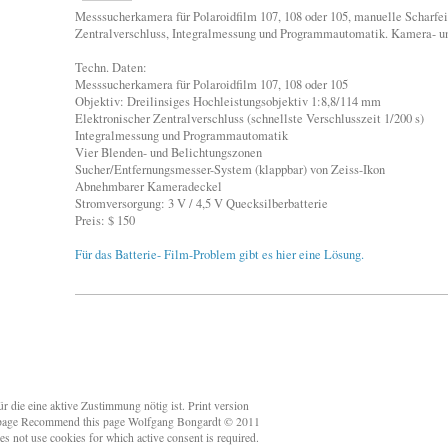
Messsucherkamera für Polaroidfilm 107, 108 oder 105, manuelle Scharfein
Zentralverschluss, Integralmessung und Programmautomatik. Kamera- u
Techn. Daten:
Messsucherkamera für Polaroidfilm 107, 108 oder 105
Objektiv: Dreilinsiges Hochleistungsobjektiv 1:8,8/114 mm
Elektronischer Zentralverschluss (schnellste Verschlusszeit 1/200 s)
Integralmessung und Programmautomatik
Vier Blenden- und Belichtungszonen
Sucher/Entfernungsmesser-System (klappbar) von Zeiss-Ikon
Abnehmbarer Kameradeckel
Stromversorgung: 3 V / 4,5 V Quecksilberbatterie
Preis: $ 150
Für das Batterie- Film-Problem gibt es hier eine Lösung.
r die eine aktive Zustimmung nötig ist. Print version
s page Recommend this page Wolfgang Bongardt © 2011
t use cookies for which active consent is required.