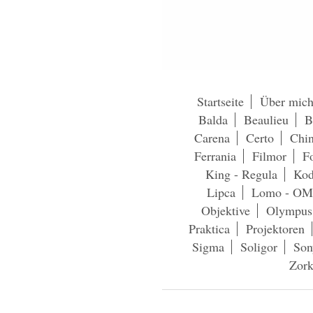
Startseite
Über mic
Balda
Beaulieu
B
Carena
Certo
Chi
Ferrania
Filmor
Fo
King - Regula
Kod
Lipca
Lomo - OM
Objektive
Olympus
Praktica
Projektoren
Sigma
Soligor
Son
Zork