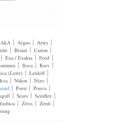
AkA
Argus
Aries
räte
Braun
Canon
Exa / Exakta
Feed
animex
Iloca
Kiev
ica (Leitz)
Leidolf
kva
Nikon
Nizo
aroid
Porst
Pouva
agull
Sears
Semflex
Yashica
Zeiss
Zenit
ärung