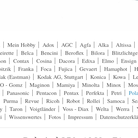
h
Mein Hobby
Adox
AGC
Agfa
Alka
Altissa
eirette
Belca
Bencini
Beroflex
Bilora
Blitzlichtge
non
Contax
Cosina
Dacora
Edixa
Elmo
Ensign
itzik
Franka
Foca
Fujica
Gevaert
Hamaphot
H
ak (Eastman)
Kodak AG, Stuttgart
Konica
Kowa
Le
O - Gomz
Maginon
Mamiya
Minolta
Minox
Mos
Panasonic
Pentacon
Pentax
Perfekta
Petri
Pol
Purma
Revue
Ricoh
Robot
Rollei
Samoca
Se
y
Taron
Voigtländer
Voss - Diax
Welta
Werra
i
Wissenswertes
Fotos
Impressum
Datenschutzerkl